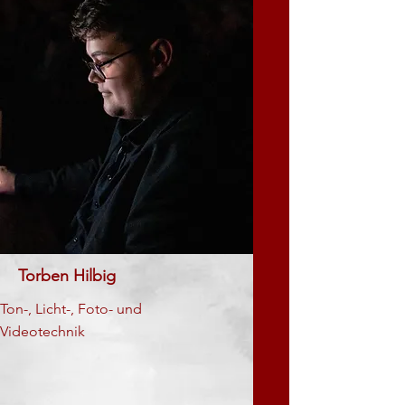
Torben Hilbig
Ton-, Licht-, Foto- und
Videotechnik